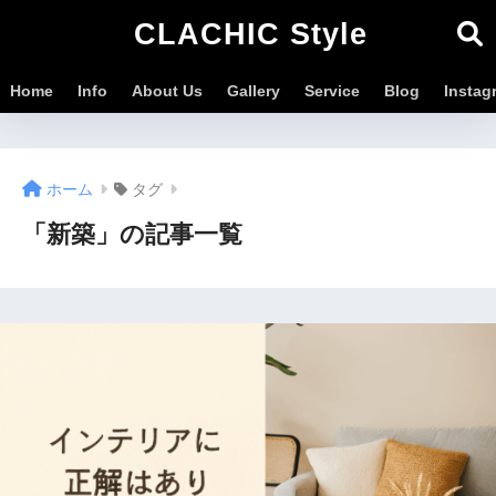
CLACHIC Style
Home
Info
About Us
Gallery
Service
Blog
Instag
ホーム
タグ
「新築」の記事一覧